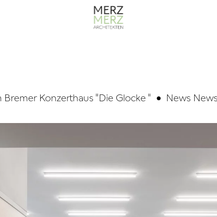
remer Konzerthaus "Die Glocke "
•
News News N