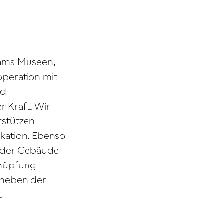
Teams Museen,
operation mit
nd
r Kraft. Wir
rstützen
kation. Ebenso
ender Gebäude
knüpfung
 neben der
.